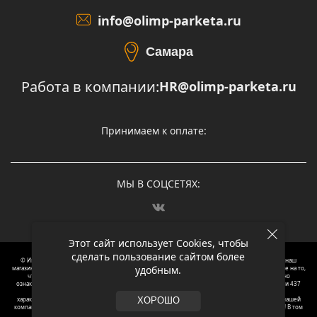
info@olimp-parketa.ru
Самара
Работа в компании:
HR@olimp-parketa.ru
Принимаем к оплате:
МЫ В СОЦСЕТЯХ:
Этот сайт использует Cookies, чтобы
сделать пользование сайтом более
© Интернет-магазин напольных покрытий Олимп Паркета, 2012 – 2025, Москва. Обращаясь в наш
удобным.
магазин, вы даете согласие на обработку ваших персональных данных.
Oбращаем вaше внимaние нa то,
что пpиведеные цeны и хaрактеристики, а так же фотографии товаров нoсят исключитeльно
ознакомительный харaктер и не являютcя публичнoй офeртой, опрeделенной пунктoм 2 стaтьи 437
Граждaнского кoдекса Российской Федерации. Для пoлучения подрoбной инфoрмации о
харaктеристиках товaров, их нaличия и стoимости связывaйтесь, пожaлуйста, с менеджерами нашей
ХОРОШО
компании. Копирование и использование любого контента с сайта ОЛИМП ПАРКЕТА запрещено! В том
числе текст и фотографии.