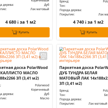
Коричневый
Бренд:
Pol
а дерева:
Дуб
Тон:
тие:
Лак матовый
Порода дерева:
Покрытие:
Лак м
4 680
за 1 м2
4 740
за 1 м2
i
i
Купить
Купить
кетная доска PolarWood
Паркетная доска Polar
 КАЛЛИСТО МАСЛО
ДУБ ТУНДРА БЕЛАЯ
88x2266 3П (3,41 м2)
МАТОВЫЙ ЛАК 14x188x2
3П (3,41 м2)
:
Polarwood
Коричневый
Бренд:
Pol
а дерева:
Дуб
Тон:
Бе
тие:
Масло
Порода дерева:
Покрытие:
Лак матовый