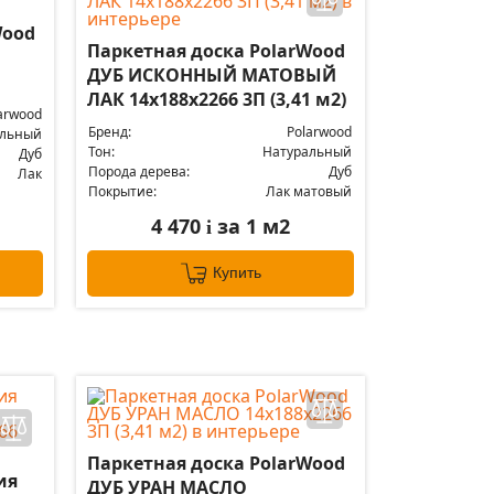
Wood
Паркетная доска PolarWood
ДУБ ИСКОННЫЙ МАТОВЫЙ
ЛАК 14x188x2266 3П (3,41 м2)
arwood
Бренд:
Polarwood
альный
Тон:
Натуральный
Дуб
Порода дерева:
Дуб
Лак
Покрытие:
Лак матовый
4 470
за 1 м2
i
Купить
Паркетная доска PolarWood
ия
ДУБ УРАН МАСЛО