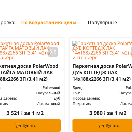
ровка:
По возрастанию цены
Популярные
кетная доска PolarWood
Паркетная доска Polar
 ТАЙГА МАТОВЫЙ ЛАК
ДУБ КОТТЕДЖ ЛАК
88x2266 3П (3,41 м2)
14x188x2266 3П (3,41 м2)
:
Polarwood
Бренд:
Pol
Натуральный
Тон:
Натур
а дерева:
Дуб
Порода дерева:
тие:
Лак матовый
Покрытие:
Лак м
3 521
за 1 м2
3 980
за 1 м2
i
i
Купить
Купить