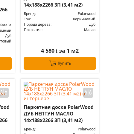
14x188x2266 3П (3,41 м2)
266
Бренд:
Polarwood
Тон:
Коричневый
Порода дерева:
Дуб
Karelia
Покрытие:
Масло
емный
Дуб
атовый
4 580
за 1 м2
i
Купить
Wood
Паркетная доска PolarWood
ДУБ НЕПТУН МАСЛО
266
14x188x2266 3П (3,41 м2)
Бренд:
Polarwood