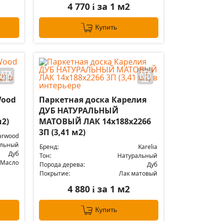
4 770
за 1 м2
i
Купить
Wood
Паркетная доска Карелия
ДУБ НАТУРАЛЬНЫЙ
м2)
МАТОВЫЙ ЛАК 14x188x2266
3П (3,41 м2)
arwood
альный
Бренд:
Karelia
Дуб
Тон:
Натуральный
Масло
Порода дерева:
Дуб
Покрытие:
Лак матовый
4 880
за 1 м2
i
Купить