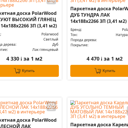
Паркетная доска Polar
кетная доска PolarWood
ДУБ ТУНДРА ЛАК
 УЮТ ВЫСОКИЙ ГЛЯНЕЦ
14x188x2266 3П (3,41 м2)
14x188x2266 3П (3,41 м2)
Бренд:
Pol
:
Polarwood
Тон:
Натур
Светлый
Порода дерева:
а дерева:
Дуб
Покрытие:
тие:
Лак глянцевый
4 330
за 1 м2
4 470
за 1 м2
i
i
Купить
Купить
кетная доска PolarWood
Паркетная доска Карел
 ЛЕСНОЙ ЛАК