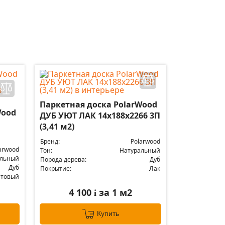
Паркетная доска PolarWood
Wood
ДУБ УЮТ ЛАК 14x188x2266 3П
(3,41 м2)
Бренд:
Polarwood
arwood
Тон:
Натуральный
альный
Порода дерева:
Дуб
Дуб
Покрытие:
Лак
атовый
4 100
за 1 м2
i
Купить