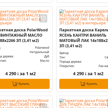
кетная доска PolarWood
Паркетная доска Карел
 ВИНТАЖНЫЙ МАСЛО
ЯСЕНЬ КАНТРИ ВАНИЛЬ
88x2266 3П (3,41 м2)
МАТОВЫЙ ЛАК 14x188x2
3П (3,41 м2)
:
Polarwood
Натуральный
Бренд:
а дерева:
Дуб
Тон:
С
тие:
Масло
Порода дерева:
Покрытие:
Лак м
4 290
за 1 м2
4 290
за 1 м2
i
i
Купить
Купить