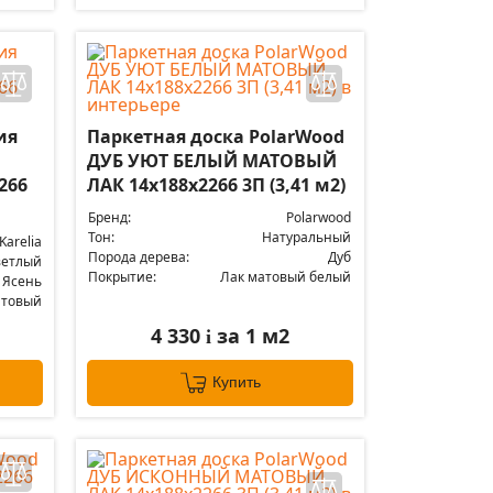
ия
Паркетная доска PolarWood
ДУБ УЮТ БЕЛЫЙ МАТОВЫЙ
266
ЛАК 14x188x2266 3П (3,41 м2)
Бренд:
Polarwood
Тон:
Натуральный
Karelia
Порода дерева:
Дуб
ветлый
Покрытие:
Лак матовый белый
Ясень
атовый
4 330
за 1 м2
i
Купить