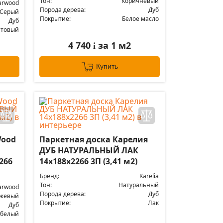
Тон:
Коричневый
arwood
Порода дерева:
Дуб
Серый
Покрытие:
Белое масло
Дуб
атовый
4 740
за 1 м2
i
Купить
Wood
Паркетная доска Карелия
ДУБ НАТУРАЛЬНЫЙ ЛАК
266
14x188x2266 3П (3,41 м2)
Бренд:
Karelia
Тон:
Натуральный
arwood
Порода дерева:
Дуб
жевый
Покрытие:
Лак
Дуб
 белый