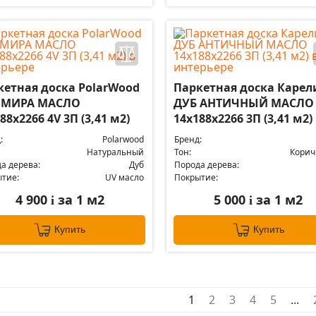
кетная доска PolarWood
Паркетная доска Карел
 МИРА МАСЛО
ДУБ АНТИЧНЫЙ МАСЛО
88x2266 4V 3П (3,41 м2)
14x188x2266 3П (3,41 м2)
:
Polarwood
Бренд:
Натуральный
Тон:
Кори
а дерева:
Дуб
Порода дерева:
тие:
UV масло
Покрытие:
4 900
за 1 м2
5 000
за 1 м2
i
i
Купить
Купить
1
2
3
4
5
...