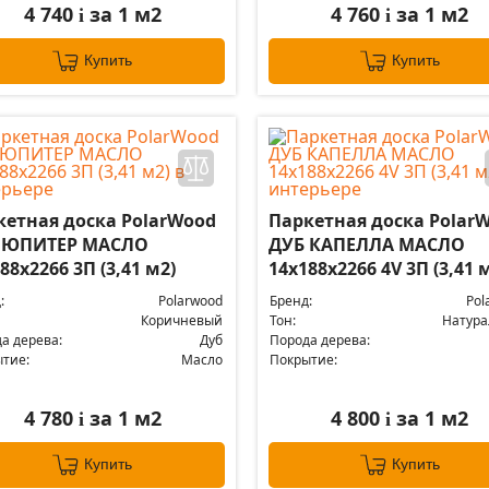
4 740
за 1 м2
4 760
за 1 м2
i
i
Купить
Купить
кетная доска PolarWood
Паркетная доска Polar
 ЮПИТЕР МАСЛО
ДУБ КАПЕЛЛА МАСЛО
88x2266 3П (3,41 м2)
14x188x2266 4V 3П (3,41 
:
Polarwood
Бренд:
Pol
Коричневый
Тон:
Натур
а дерева:
Дуб
Порода дерева:
тие:
Масло
Покрытие:
4 780
за 1 м2
4 800
за 1 м2
i
i
Купить
Купить