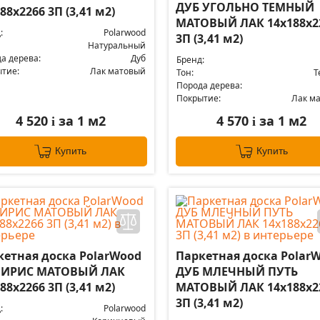
ДУБ УГОЛЬНО ТЕМНЫЙ
88x2266 3П (3,41 м2)
МАТОВЫЙ ЛАК 14x188x2
:
Polarwood
3П (3,41 м2)
Натуральный
а дерева:
Дуб
Бренд:
тие:
Лак матовый
Тон:
Т
Порода дерева:
Покрытие:
Лак м
4 520
за 1 м2
4 570
за 1 м2
i
i
Купить
Купить
кетная доска PolarWood
Паркетная доска Polar
 ИРИС МАТОВЫЙ ЛАК
ДУБ МЛЕЧНЫЙ ПУТЬ
88x2266 3П (3,41 м2)
МАТОВЫЙ ЛАК 14x188x2
3П (3,41 м2)
:
Polarwood